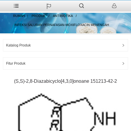
RUMAH
PRODUK
ANTIBIOTIKA
INFEKSI SALURAN PERNAFASAN-MOXIFLOXACIN MENENGAH
Katalog Produk
Fitur Produk
(S,S)-2,8-Diazabicyclo[4,3,0]onoane 151213-42-2