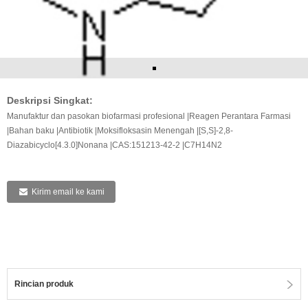
Deskripsi Singkat:
Manufaktur dan pasokan biofarmasi profesional |Reagen Perantara Farmasi
|Bahan baku |Antibiotik |Moksifloksasin Menengah |[S,S]-2,8-
Diazabicyclo[4.3.0]Nonana |CAS:151213-42-2 |C7H14N2
Kirim email ke kami
Rincian produk