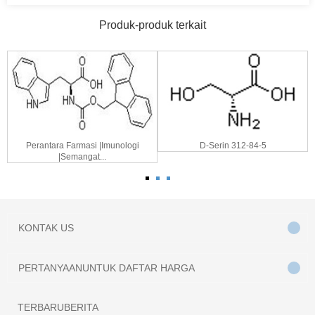
Produk-produk terkait
Perantara Farmasi |Imunologi
D-Serin 312-84-5
|Semangat...
KONTAK
US
PERTANYAAN
UNTUK DAFTAR HARGA
TERBARU
BERITA