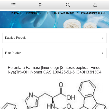
RUMAH
PRODUK
TURUNAN ASAM AMINO
ASAM AMINO ALAMI
Katalog Produk
Fitur Produk
Perantara Farmasi |Imunologi |Sintesis peptida |Fmoc-
Nya(Trt)-OH |Nomor CAS:109425-51-6 |C40H33N3O4