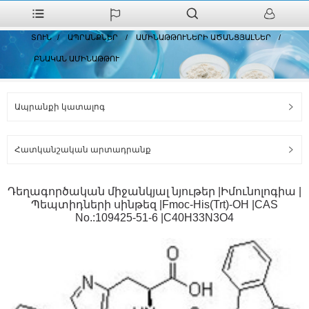
ՏՈՒՆ
ԱՊՐԱՆՔՆԵՐ
ԱՄԻՆԱԹԹՈՒՆԵՐԻ ԱԾԱՆՑՅԱԼՆԵՐ
ԲՆԱԿԱՆ ԱՄԻՆԱԹԹՈՒ
Ապրանքի կատալոգ
Հատկանշական արտադրանք
Դեղագործական միջանկյալ նյութեր |Իմունոլոգիա |
Պեպտիդների սինթեզ |Fmoc-His(Trt)-OH |CAS
No.:109425-51-6 |C40H33N3O4