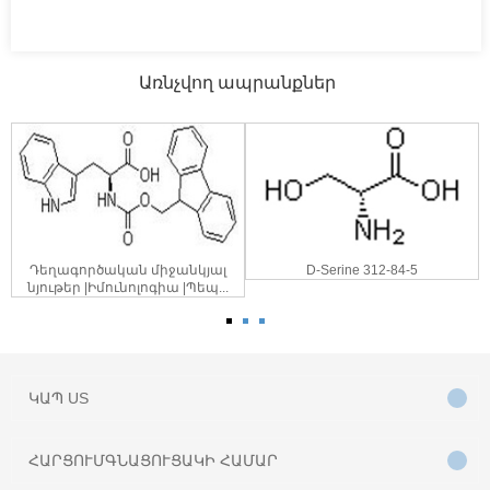
Առնչվող ապրանքներ
Դեղագործական միջանկյալ
D-Serine 312-84-5
նյութեր |Իմունոլոգիա |Պեպ...
ԿԱՊ
US
ՀԱՐՑՈՒՄ
ԳՆԱՑՈՒՑԱԿԻ ՀԱՄԱՐ