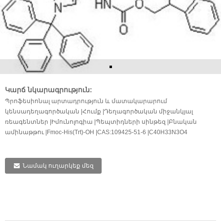
Կարճ նկարագրություն:
Պրոֆեսիոնալ արտադրություն և մատակարարում
կենսադեղագործական |Հումք |Դեղագործական միջանկյալ
ռեագենտներ |Իմունոլոգիա |Պեպտիդների սինթեզ |Բնական
ամինաթթու |Fmoc-His(Trt)-OH |CAS:109425-51-6 |C40H33N3O4
Նամակ ուղարկեք մեզ