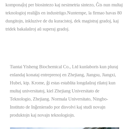
komponaĵoj per biosintezo kaj nesimetria sintezo, Ĝis nun multaj
teknologioj realiĝis en industriigo.Nuntempe, la firmao havas 80
dungitojn, inkluzive de du kuracistoj, dek magistraj gradoj, kaj
tridek bakalaŭroj aŭ superaj gradoj.
Tiantai Yisheng Biochemical Co., Ltd kunlaboris kun pluraj
enlandaj konataj entreprenoj en Zhejiang, Jiangsu, Jiangxi,
Hubei, ktp. Krome, ĝi estas establita longdaŭraj rilatoj kun
multaj universitatoj, kiel Zhejiang Universitato de
Teknologio, Zhejiang. Normala Universitato, Ningbo-
Instituto de Inĝenierado por disvolvi kaj studi novajn
produktojn kaj novajn teknologiojn.