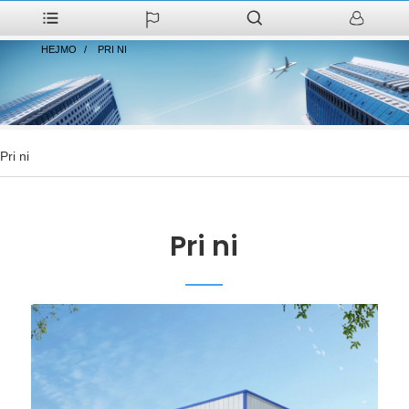
HEJMO
PRI NI
Pri ni
Pri ni