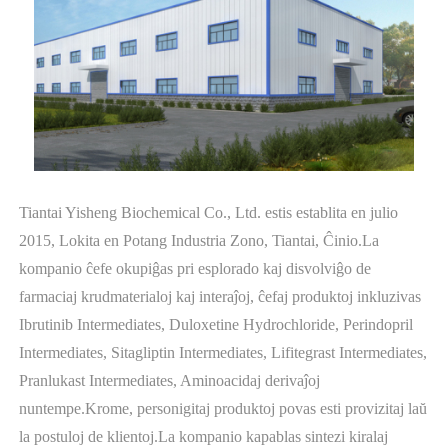
Tiantai Yisheng Biochemical Co., Ltd. estis establita en julio
2015, Lokita en Potang Industria Zono, Tiantai, Ĉinio.La
kompanio ĉefe okupiĝas pri esplorado kaj disvolviĝo de
farmaciaj krudmaterialoj kaj interaĵoj, ĉefaj produktoj inkluzivas
Ibrutinib Intermediates, Duloxetine Hydrochloride, Perindopril
Intermediates, Sitagliptin Intermediates, Lifitegrast Intermediates,
Pranlukast Intermediates, Aminoacidaj derivaĵoj
nuntempe.Krome, personigitaj produktoj povas esti provizitaj laŭ
la postuloj de klientoj.La kompanio kapablas sintezi kiralaj